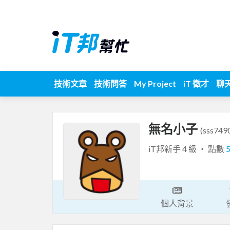
技術文章
技術問答
My Project
iT 徵才
聊
無名小子
(sss749
iT邦新手 4 級 ‧ 點數
個人背景