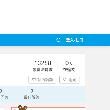
登入/註冊
13288
0
人
累計瀏覽數
在追蹤
站內簡訊
追蹤
0
0
請回答
最佳解答