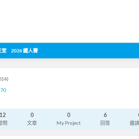
天室
2026 鐵人賽
014)
570
12
0
0
6
發問
文章
My Project
回答
邀