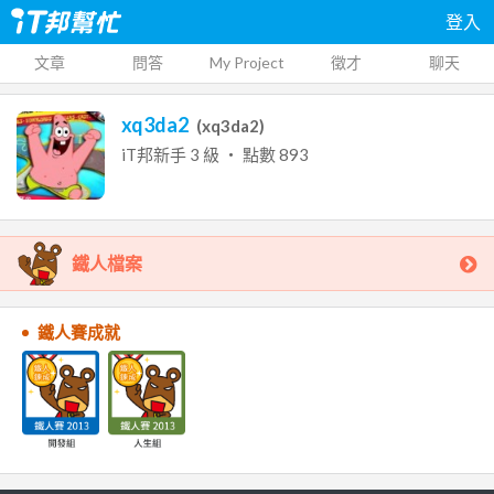
登入
文章
問答
My Project
徵才
聊天
xq3da2
(
xq3da2
)
iT邦新手
3
級 ‧ 點數
893
鐵人檔案
鐵人賽成就