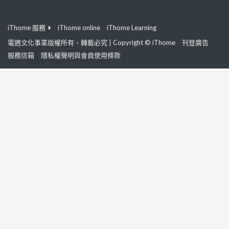
iThome 服務
iThome online
iThome Learning
電週文化事業版權所有、轉載必究 | Copyright © iThome
刊登廣告
服務信箱
隱私權聲明與會員使用條款