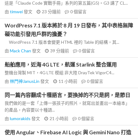
這是「Claude Code 實戰手冊」系列的第五篇(G5)。G3 講了 CL...
由
timwei
發文
23 分鐘前
0
個留言
WordPress 7.1 版本將於 8 月 19 日發布，其中表格無障
礙功能引發用戶群的擔憂？
WordPress 7.1 版本會變更 HTML 裡的 Table 的結構，其...
由
Mack Chan
發文
39 分鐘前
0
個留言
船舶應用，近海 4G LTE，航運 Starlink 整合運用
整機台灣製 MIT，4G LTE 模組 非大陸 DrayTek VigorC4...
由
林門神JanusLin
發文
11 小時前
0
個留言
同一篇內容翻成十種語言，要換掉的不只是詞，是節日
我們做的是一套「上傳一張孩子的照片，就寫出並畫出一本繪本」
的產品，內容要以十種語...
由
lumorakids
發文
21 小時前
0
個留言
使用 Angular、Firebase AI Logic 與 Gemini Nano 打造