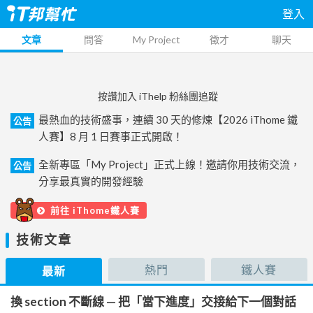
登入
文章
問答
My Project
徵才
聊天
按讚加入 iThelp 粉絲團追蹤
最熱血的技術盛事，連續 30 天的修煉【2026 iThome 鐵
公告
人賽】8 月 1 日賽事正式開啟！
全新專區「My Project」正式上線！邀請你用技術交流，
公告
分享最真實的開發經驗
前往 iThome鐵人賽
技術文章
熱門
鐵人賽
最新
換 section 不斷線 — 把「當下進度」交接給下一個對話