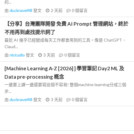
的...
由
duckravel48
發文
2 天前
0
個留言
【分享】台灣團隊開發 免費 AI Prompt 管理網站，終於
不用再到處找提示詞了
最近 AI 幾乎已經變成每天工作都會用到的工具。像是 ChatGPT、
Claud...
由
nlstudio
發文
3 天前
0
個留言
[Machine Learning A-Z [2026] ] 學習筆記 Day2 ML 及
Data pre-processing 概念
一邊要上課一邊還要寫這個不容易! 整個machine learning分成三個
步...
由
duckravel48
發文
3 天前
0
個留言