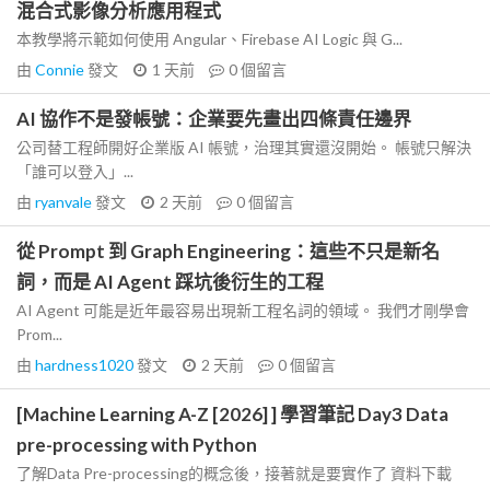
混合式影像分析應用程式
本教學將示範如何使用 Angular、Firebase AI Logic 與 G...
由
Connie
發文
1 天前
0
個留言
AI 協作不是發帳號：企業要先畫出四條責任邊界
公司替工程師開好企業版 AI 帳號，治理其實還沒開始。 帳號只解決
「誰可以登入」...
由
ryanvale
發文
2 天前
0
個留言
從 Prompt 到 Graph Engineering：這些不只是新名
詞，而是 AI Agent 踩坑後衍生的工程
AI Agent 可能是近年最容易出現新工程名詞的領域。 我們才剛學會
Prom...
由
hardness1020
發文
2 天前
0
個留言
[Machine Learning A-Z [2026] ] 學習筆記 Day3 Data
pre-processing with Python
了解Data Pre-processing的概念後，接著就是要實作了 資料下載