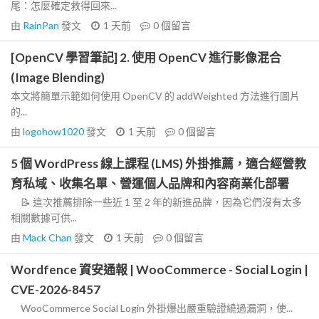
尾：怎麼確定救得回來...
由
RainPan
發文
1 天前
0
個留言
[OpenCV 學習筆記] 2. 使用 OpenCV 進行影像混合
(Image Blending)
本文將簡單示範如何使用 OpenCV 的 addWeighted 方法進行圖片
的...
由
logohow1020
發文
1 天前
0
個留言
5 個 WordPress 線上課程 (LMS) 外掛推薦，適合經營教
育私域、收集名單、營運個人品牌和內容商業化部署
📝 這次推薦排除一些近 1 至 2 年的新進品牌，因為它們沒有太多
相關數據可供...
由
Mack Chan
發文
1 天前
0
個留言
Wordfence 資安通報 | WooCommerce - Social Login |
CVE-2026-8457
WooCommerce Social Login 外掛爆出嚴重驗證繞過漏洞，使...