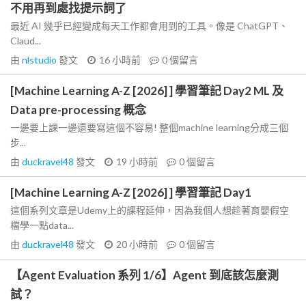
不用再到處找提示詞了
最近 AI 幾乎已經變成每天工作都會用到的工具。像是 ChatGPT、
Claud...
由
nlstudio
發文
16 小時前
0
個留言
[Machine Learning A-Z [2026] ] 學習筆記 Day2 ML 及
Data pre-processing 概念
一邊要上課一邊還要寫這個不容易! 整個machine learning分成三個
步...
由
duckravel48
發文
19 小時前
0
個留言
[Machine Learning A-Z [2026] ] 學習筆記 Day1
這個系列文章是Udemy上的課程延伸，因為我個人想趁著育嬰假空
檔學一點data...
由
duckravel48
發文
20 小時前
0
個留言
【Agent Evaluation 系列 1/6】Agent 到底該怎麼測
試？