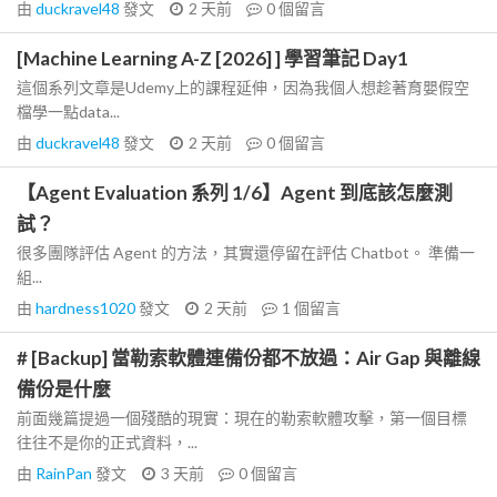
由
duckravel48
發文
2 天前
0
個留言
[Machine Learning A-Z [2026] ] 學習筆記 Day1
這個系列文章是Udemy上的課程延伸，因為我個人想趁著育嬰假空
檔學一點data...
由
duckravel48
發文
2 天前
0
個留言
【Agent Evaluation 系列 1/6】Agent 到底該怎麼測
試？
很多團隊評估 Agent 的方法，其實還停留在評估 Chatbot。 準備一
組...
由
hardness1020
發文
2 天前
1
個留言
# [Backup] 當勒索軟體連備份都不放過：Air Gap 與離線
備份是什麼
前面幾篇提過一個殘酷的現實：現在的勒索軟體攻擊，第一個目標
往往不是你的正式資料，...
由
RainPan
發文
3 天前
0
個留言