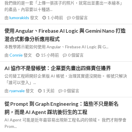
我們做的是一套「上傳一張孩子的照片，就寫出並畫出一本繪本」
的產品，內容要以十種語...
由
lumorakids
發文
1 小時前
0
個留言
使用 Angular、Firebase AI Logic 與 Gemini Nano 打造
混合式影像分析應用程式
本教學將示範如何使用 Angular、Firebase AI Logic 與 G...
由
Connie
發文
15 小時前
0
個留言
AI 協作不是發帳號：企業要先畫出四條責任邊界
公司替工程師開好企業版 AI 帳號，治理其實還沒開始。 帳號只解決
「誰可以登入」...
由
ryanvale
發文
1 天前
0
個留言
從 Prompt 到 Graph Engineering：這些不只是新名
詞，而是 AI Agent 踩坑後衍生的工程
AI Agent 可能是近年最容易出現新工程名詞的領域。 我們才剛學會
Prom...