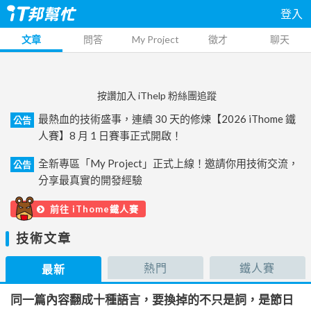
登入
文章
問答
My Project
徵才
聊天
按讚加入 iThelp 粉絲團追蹤
最熱血的技術盛事，連續 30 天的修煉【2026 iThome 鐵
公告
人賽】8 月 1 日賽事正式開啟！
全新專區「My Project」正式上線！邀請你用技術交流，
公告
分享最真實的開發經驗
前往 iThome鐵人賽
技術文章
熱門
鐵人賽
最新
同一篇內容翻成十種語言，要換掉的不只是詞，是節日