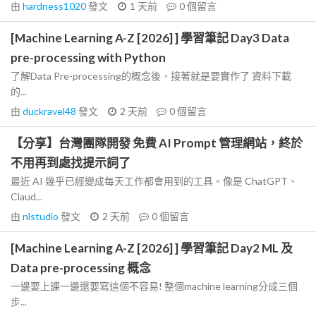
由
hardness1020
發文
1 天前
0
個留言
[Machine Learning A-Z [2026] ] 學習筆記 Day3 Data
pre-processing with Python
了解Data Pre-processing的概念後，接著就是要實作了 資料下載
的...
由
duckravel48
發文
2 天前
0
個留言
【分享】台灣團隊開發 免費 AI Prompt 管理網站，終於
不用再到處找提示詞了
最近 AI 幾乎已經變成每天工作都會用到的工具。像是 ChatGPT、
Claud...
由
nlstudio
發文
2 天前
0
個留言
[Machine Learning A-Z [2026] ] 學習筆記 Day2 ML 及
Data pre-processing 概念
一邊要上課一邊還要寫這個不容易! 整個machine learning分成三個
步...