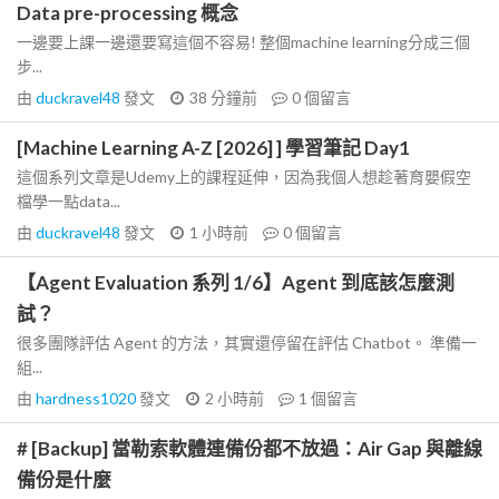
Data pre-processing 概念
一邊要上課一邊還要寫這個不容易! 整個machine learning分成三個
步...
由
duckravel48
發文
38 分鐘前
0
個留言
[Machine Learning A-Z [2026] ] 學習筆記 Day1
這個系列文章是Udemy上的課程延伸，因為我個人想趁著育嬰假空
檔學一點data...
由
duckravel48
發文
1 小時前
0
個留言
【Agent Evaluation 系列 1/6】Agent 到底該怎麼測
試？
很多團隊評估 Agent 的方法，其實還停留在評估 Chatbot。 準備一
組...
由
hardness1020
發文
2 小時前
1
個留言
# [Backup] 當勒索軟體連備份都不放過：Air Gap 與離線
備份是什麼