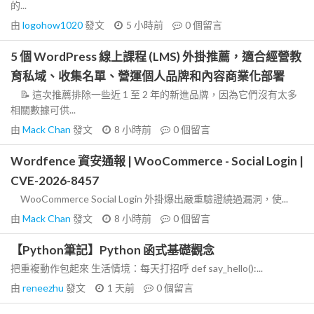
的...
由
logohow1020
發文
5 小時前
0
個留言
5 個 WordPress 線上課程 (LMS) 外掛推薦，適合經營教
育私域、收集名單、營運個人品牌和內容商業化部署
📝 這次推薦排除一些近 1 至 2 年的新進品牌，因為它們沒有太多
相關數據可供...
由
Mack Chan
發文
8 小時前
0
個留言
Wordfence 資安通報 | WooCommerce - Social Login |
CVE-2026-8457
WooCommerce Social Login 外掛爆出嚴重驗證繞過漏洞，使...
由
Mack Chan
發文
8 小時前
0
個留言
【Python筆記】Python 函式基礎觀念
把重複動作包起來 生活情境：每天打招呼 def say_hello():...
由
reneezhu
發文
1 天前
0
個留言