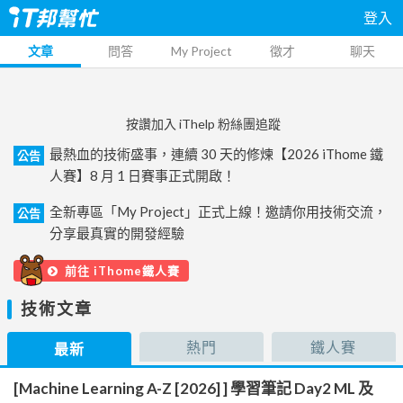
登入
文章
問答
My Project
徵才
聊天
按讚加入 iThelp 粉絲團追蹤
最熱血的技術盛事，連續 30 天的修煉【2026 iThome 鐵
公告
人賽】8 月 1 日賽事正式開啟！
全新專區「My Project」正式上線！邀請你用技術交流，
公告
分享最真實的開發經驗
前往 iThome鐵人賽
技術文章
熱門
鐵人賽
最新
[Machine Learning A-Z [2026] ] 學習筆記 Day2 ML 及