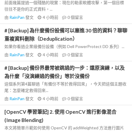
前面幾篇提過一個殘酷的現實：現在的勒索軟體攻擊，第一個目標
往往不是你的正式資料，...
由
RainPan
發文
4 小時前
0
個留言
# [Backup] 為什麼備份設備可以塞進 30 倍的資料？聊聊
重複資料刪除（Deduplication）
如果你看過企業級備份設備（例如 Dell PowerProtect DD 系列）...
由
RainPan
發文
4 小時前
0
個留言
# [Backup] 備份界最常被跳過的一步：還原演練，以及
為什麼「沒演練過的備份」等於沒備份
這個系列第4篇聊過「有備份不等於救得回來」，今天把這個主題收
尾：怎麼確定救得回來...
由
RainPan
發文
4 小時前
0
個留言
[OpenCV 學習筆記] 2. 使用 OpenCV 進行影像混合
(Image Blending)
本文將簡單示範如何使用 OpenCV 的 addWeighted 方法進行圖片