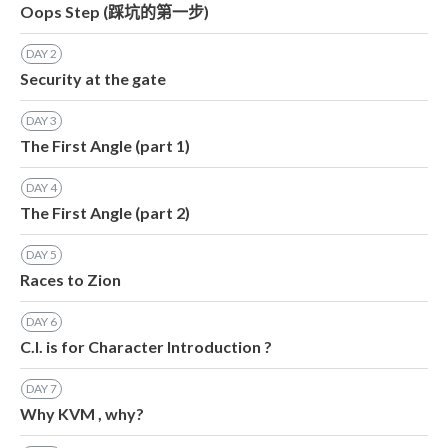
Oops Step (踩坑的第一步)
DAY
2
Security at the gate
DAY
3
The First Angle (part 1)
DAY
4
The First Angle (part 2)
DAY
5
Races to Zion
DAY
6
C.I. is for Character Introduction ?
DAY
7
Why KVM , why?