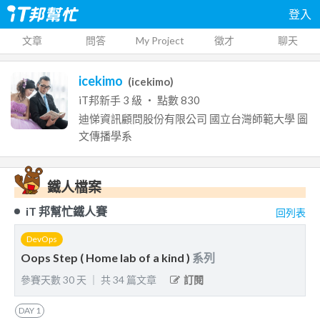
登入
文章
問答
My Project
徵才
聊天
icekimo
(
icekimo
)
iT邦新手
3
級 ‧ 點數
830
迪悌資訊顧問股份有限公司
國立台灣師範大學
圖
文傳播學系
鐵人檔案
iT 邦幫忙鐵人賽
回列表
DevOps
Oops Step ( Home lab of a kind )
系列
參賽天數
30
天
｜
共
34
篇文章
訂閱
DAY
1