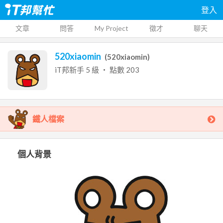
登入
文章
問答
My Project
徵才
聊天
520xiaomin
(
520xiaomin
)
iT邦新手
5
級 ‧ 點數
203
鐵人檔案
個人背景