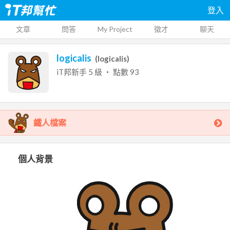
登入
文章
問答
My Project
徵才
聊天
logicalis
(
logicalis
)
iT邦新手
5
級 ‧ 點數
93
鐵人檔案
個人背景