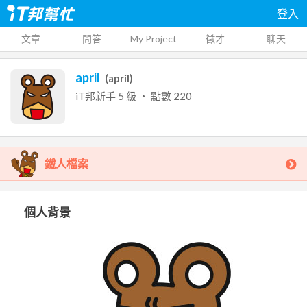
登入
文章
問答
My Project
徵才
聊天
april
(
april
)
iT邦新手
5
級 ‧ 點數
220
鐵人檔案
個人背景