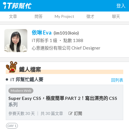
登入
文章
問答
My Project
徵才
聊天
依琳 Eva
(
im1010ioio
)
iT邦新手
1
級 ‧ 點數
1388
心意連股份有限公司
Chief Designer
鐵人檔案
iT 邦幫忙鐵人賽
回列表
Modern Web
Super Easy CSS，極度簡單 PART 2！寫出漂亮的 CSS
系列
參賽天數
30
天
｜
共
30
篇文章
訂閱
DAY
1