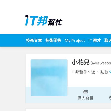
技術文章
技術問答
My Project
iT 徵才
聊
小花兒
(avesweetd
iT邦新手 5 級 ‧ 點數
個人背景