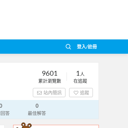
登入/註冊
9601
1
人
累計瀏覽數
在追蹤
站內簡訊
追蹤
0
0
請回答
最佳解答