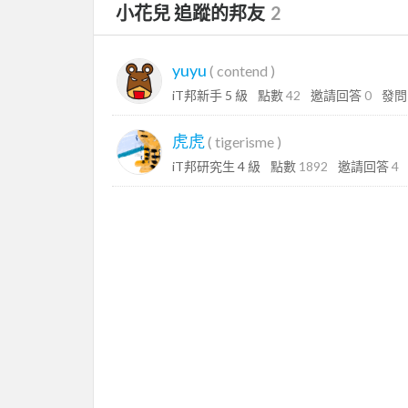
小花兒 追蹤的邦友
2
yuyu
(
contend
)
iT邦新手 5 級
點數
42
邀請回答
0
發
虎虎
(
tigerisme
)
iT邦研究生 4 級
點數
1892
邀請回答
4