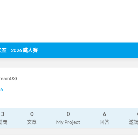
天室
2026 鐵人賽
ream03)
96
3
0
0
6
發問
文章
My Project
回答
邀