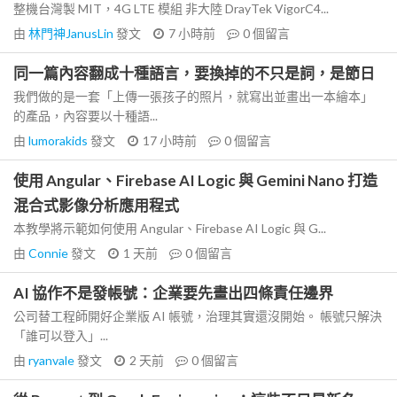
整機台灣製 MIT，4G LTE 模組 非大陸 DrayTek VigorC4...
由
林門神JanusLin
發文
7 小時前
0
個留言
同一篇內容翻成十種語言，要換掉的不只是詞，是節日
我們做的是一套「上傳一張孩子的照片，就寫出並畫出一本繪本」
的產品，內容要以十種語...
由
lumorakids
發文
17 小時前
0
個留言
使用 Angular、Firebase AI Logic 與 Gemini Nano 打造
混合式影像分析應用程式
本教學將示範如何使用 Angular、Firebase AI Logic 與 G...
由
Connie
發文
1 天前
0
個留言
AI 協作不是發帳號：企業要先畫出四條責任邊界
公司替工程師開好企業版 AI 帳號，治理其實還沒開始。 帳號只解決
「誰可以登入」...
由
ryanvale
發文
2 天前
0
個留言