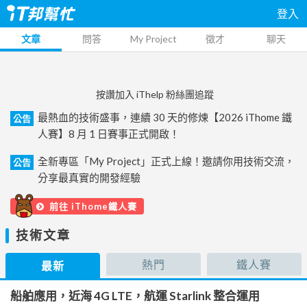
登入
文章
問答
My Project
徵才
聊天
按讚加入 iThelp 粉絲團追蹤
最熱血的技術盛事，連續 30 天的修煉【2026 iThome 鐵
公告
人賽】8 月 1 日賽事正式開啟！
全新專區「My Project」正式上線！邀請你用技術交流，
公告
分享最真實的開發經驗
前往 iThome鐵人賽
技術文章
熱門
鐵人賽
最新
船舶應用，近海 4G LTE，航運 Starlink 整合運用