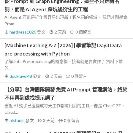
從 Prompt 到 Graph Engineering：這些不只是新名
詞，而是 AI Agent 踩坑後衍生的工程
AI Agent 可能是近年最容易出現新工程名詞的領域。 我們才剛學會
Prom...
由
hardness1020
發文
2 天前
0
個留言
[Machine Learning A-Z [2026] ] 學習筆記 Day3 Data
pre-processing with Python
了解Data Pre-processing的概念後，接著就是要實作了 資料下載
的...
由
duckravel48
發文
2 天前
0
個留言
【分享】台灣團隊開發 免費 AI Prompt 管理網站，終於
不用再到處找提示詞了
最近 AI 幾乎已經變成每天工作都會用到的工具。像是 ChatGPT、
Claud...
由
nlstudio
發文
3 天前
0
個留言