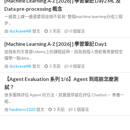
[Machine Learning A-Z [2026] ] 學習筆記 Day2 ML 及
Data pre-processing 概念
一邊要上課一邊還要寫這個不容易! 整個machine learning分成三個
步...
由
duckravel48
發文
3 天前
0
個留言
[Machine Learning A-Z [2026] ] 學習筆記 Day1
這個系列文章是Udemy上的課程延伸，因為我個人想趁著育嬰假空
檔學一點data...
由
duckravel48
發文
3 天前
0
個留言
【Agent Evaluation 系列 1/6】Agent 到底該怎麼測
試？
很多團隊評估 Agent 的方法，其實還停留在評估 Chatbot。 準備一
組...
由
hardness1020
發文
3 天前
1
個留言