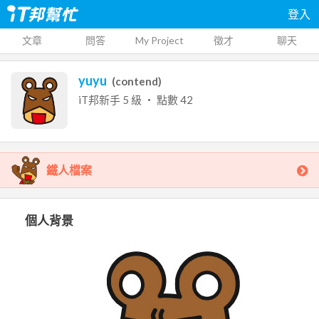
登入
文章
問答
My Project
徵才
聊天
yuyu
(
contend
)
iT邦新手
5
級 ‧ 點數
42
鐵人檔案
個人背景