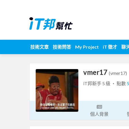
技術文章
技術問答
My Project
iT 徵才
聊
vmer17
(vmer17)
iT邦新手 5 級 ‧ 點數
個人背景