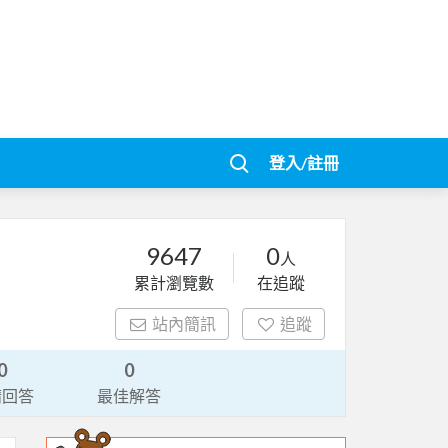
登入/註冊
9647
0
人
累計瀏覽數
在追蹤
站內簡訊
追蹤
0
0
請回答
最佳解答