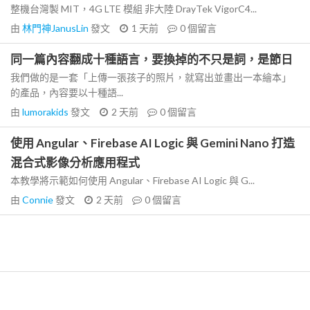
整機台灣製 MIT，4G LTE 模組 非大陸 DrayTek VigorC4...
由
林門神JanusLin
發文
1 天前
0
個留言
同一篇內容翻成十種語言，要換掉的不只是詞，是節日
我們做的是一套「上傳一張孩子的照片，就寫出並畫出一本繪本」
的產品，內容要以十種語...
由
lumorakids
發文
2 天前
0
個留言
使用 Angular、Firebase AI Logic 與 Gemini Nano 打造
混合式影像分析應用程式
本教學將示範如何使用 Angular、Firebase AI Logic 與 G...
由
Connie
發文
2 天前
0
個留言