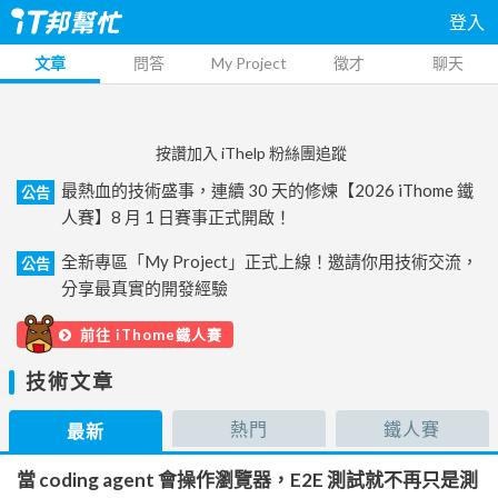
登入
文章
問答
My Project
徵才
聊天
按讚加入 iThelp 粉絲團追蹤
最熱血的技術盛事，連續 30 天的修煉【2026 iThome 鐵
公告
人賽】8 月 1 日賽事正式開啟！
全新專區「My Project」正式上線！邀請你用技術交流，
公告
分享最真實的開發經驗
前往 iThome鐵人賽
技術文章
熱門
鐵人賽
最新
當 coding agent 會操作瀏覽器，E2E 測試就不再只是測