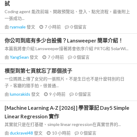
試
Coding agent 能改前端、開啟預覽站、登入、點完流程，最後附上
一張成功...
由
ryanvale
發文
7 小時前
0
個留言
你公司到底有多少台設備？Lansweeper 簡單介紹！
本篇我將會介紹 Lansweeper接著將會依序介紹 PRTG和 SolarWi...
由
YangSean
發文
7 小時前
0
個留言
模型到第七頁就忘了那個孩子
一位媽媽上傳了女兒的一張照片。不是生日也不是什麼特別的日
子，客廳的隨手拍，很普通...
由
lumorakids
發文
9 小時前
0
個留言
[Machine Learning A-Z [2026] ] 學習筆記 Day5 Simple
Linear Regression 實作
其實就只是在打基礎、simple linear regression在真實世界的...
由
duckravel48
發文
10 小時前
0
個留言