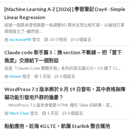
[Machine Learning A-Z [2026] ] 學習筆記 Day4 - Simple
Linear Regression
經過一個周末發現需要一些調整XD 周末反而比較忙碌，以後就打算
周間發文了~雖然是...
由
duckravel48
發文
10 小時前
0
個留言
Claude code 新手篇 5：換 section 不斷線 — 把「當下
進度」交接給下一個對話
這是「Claude Code 實戰手冊」系列的第五篇(G5)。G3 講了 CL...
由
timwei
發文
1 天前
0
個留言
WordPress 7.1 版本將於 8 月 19 日發布，其中表格無障
礙功能引發用戶群的擔憂？
WordPress 7.1 版本會變更 HTML 裡的 Table 的結構，其...
由
Mack Chan
發文
1 天前
0
個留言
船舶應用，近海 4G LTE，航運 Starlink 整合運用