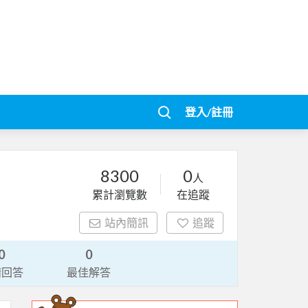
登入/註冊
8300
0
人
累計瀏覽數
在追蹤
站內簡訊
追蹤
0
0
請回答
最佳解答