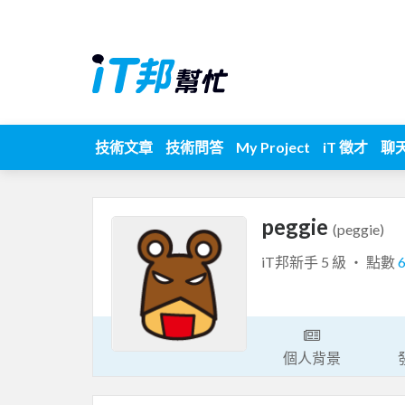
技術文章
技術問答
My Project
iT 徵才
聊
peggie
(peggie)
iT邦新手 5 級 ‧ 點數
個人背景