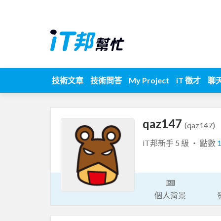
技術文章
技術問答
My Project
iT 徵才
聊
qaz147
(qaz147)
iT邦新手 5 級 ‧ 點數
個人背景