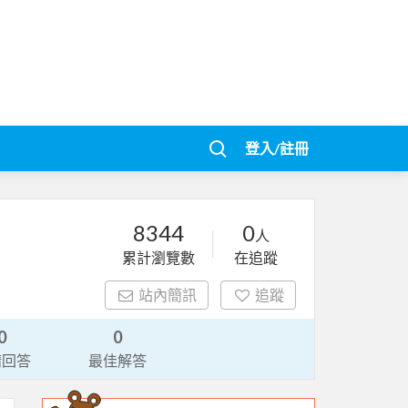
登入/註冊
8344
0
人
累計瀏覽數
在追蹤
站內簡訊
追蹤
0
0
請回答
最佳解答