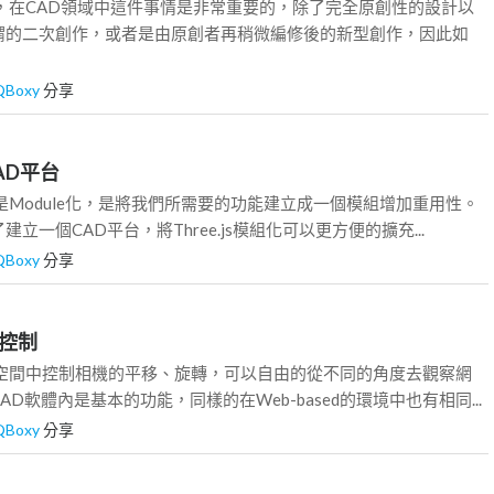
，在CAD領域中這件事情是非常重要的，除了完全原創性的設計以
謂的二次創作，或者是由原創者再稍微編修後的新型創作，因此如
QBoxy
分享
CAD平台
是Module化，是將我們所需要的功能建立成一個模組增加重用性。
立一個CAD平台，將Three.js模組化可以更方便的擴充...
QBoxy
分享
機控制
在空間中控制相機的平移、旋轉，可以自由的從不同的角度去觀察網
D軟體內是基本的功能，同樣的在Web-based的環境中也有相同...
QBoxy
分享