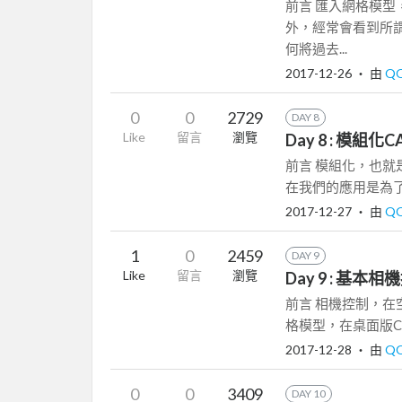
前言 匯入網格模型
外，經常會看到所
何將過去...
2017-12-26
‧ 由
Q
0
0
2729
DAY 8
Like
留言
瀏覽
Day 8 : 模組化
前言 模組化，也就
在我們的應用是為了建
2017-12-27
‧ 由
Q
1
0
2459
DAY 9
Like
留言
瀏覽
Day 9 : 基本相
前言 相機控制，
格模型，在桌面版CA
2017-12-28
‧ 由
Q
0
0
3409
DAY 10