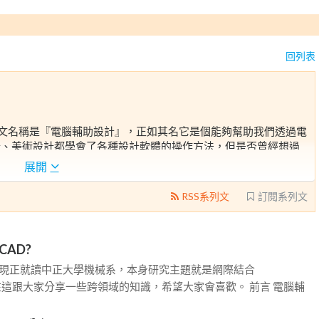
回列表
esign，中文名稱是『電腦輔助設計』，正如其名它是個能夠幫助我們透過電
計、美術設計都學會了各種設計軟體的操作方法，但是否曾經想過
好奇心，就讓我們一起透過Three.js這套JavaScript繪圖函
展開
步的走進三維網格曲面模型的世界，建立一套屬於自己的Web-
RSS系列文
訂閱系列文
是CAD?
xy現正就讀中正大學機械系，本身研究主題就是網際結合
幸在這跟大家分享一些跨領域的知識，希望大家會喜歡。 前言 電腦輔