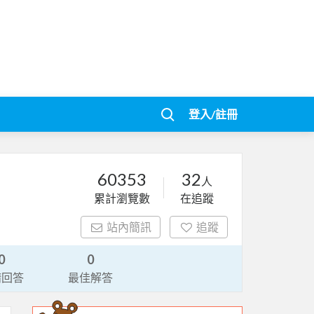
登入/註冊
60353
32
人
累計瀏覽數
在追蹤
站內簡訊
追蹤
0
0
請回答
最佳解答