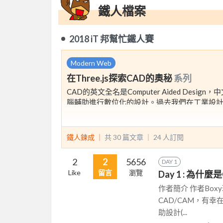
鐵人檔案
2018 iT 邦幫忙鐵人賽
Modern Web
在Three.js探索CAD的奧秘
系列
CAD的英文全名是Computer Aided D
腦輔助進行數位化的設計。過去我們在工業設
這些軟體到底是怎麼做出來的呢? 如果你也擁有了這份
數庫，逐步從簡單的二維的曲線曲面開始，一步
based繪圖平台吧!
鐵人鍊成 ｜
共 30 篇文章 ｜
24
人訂閱
2
2
5656
DAY 1
Like
留言
瀏覽
Day 1 : 為什麼
作者簡介 作者Bo
CAD/CAM，有
助設計(...