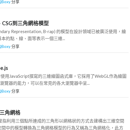
QBoxy
分享
-rep、CSG到三角網格模型
dary Representation, B-rap) 的模型在設計領域已被廣泛使用，繪
本的點、線、面等表示一個三維...
QBoxy
分享
e.js
是一套使用JavaScript撰寫的三維繪圖函式庫，它採用了WebGL作為繪圖
跨瀏覽器的能力，可以在常見的各大瀏覽器中呈...
QBoxy
分享
一片三角網格
型是指利用三個點所連成的三角形以網格狀的方式去建構出三維空間
空間中的模型轉換為三角網格模型的行為又稱為三角網格化，此方