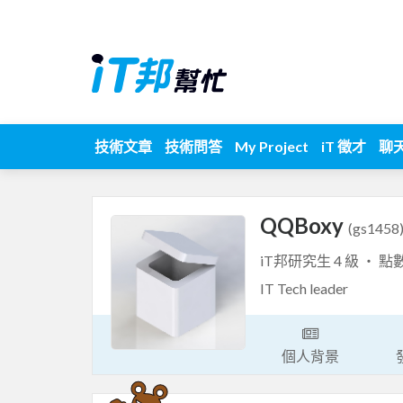
技術文章
技術問答
My Project
iT 徵才
聊
QQBoxy
(gs1458
iT邦研究生 4 級 ‧ 點
IT Tech leader
個人背景