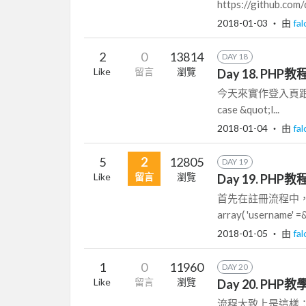
https://github.c
2018-01-03
‧ 由
fa
2
0
13814
DAY 18
Like
留言
瀏覽
Day 18. PH
今天來實作登入頁跟登入後的動
case &quot;l...
2018-01-04
‧ 由
fa
5
2
12805
DAY 19
Like
留言
瀏覽
Day 19. PH
首先在註冊流程中，新增
array( 'username' =&
2018-01-05
‧ 由
fa
1
0
11960
DAY 20
Like
留言
瀏覽
Day 20. PH
流程大致上是這樣