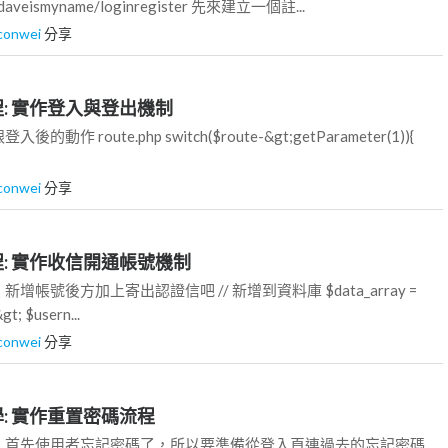
om/daveismyname/loginregister 先來建立一個註...
lconwei
分享
P教程: 實作登入與登出機制
作 route.php switch($route-&gt;getParameter(1)){
lconwei
分享
P教程: 實作收信開通帳號機制
帳號後方加上寄出認證信吧 // 新增到資料庫 $data_array =
gt; $usern...
lconwei
分享
P教學: 實作重置密碼流程
：首先使用者忘記密碼了，所以要準備從登入頁連過去的忘記密碼