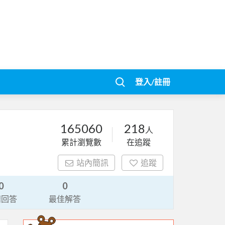
登入/註冊
165060
218
人
累計瀏覽數
在追蹤
站內簡訊
追蹤
0
0
請回答
最佳解答