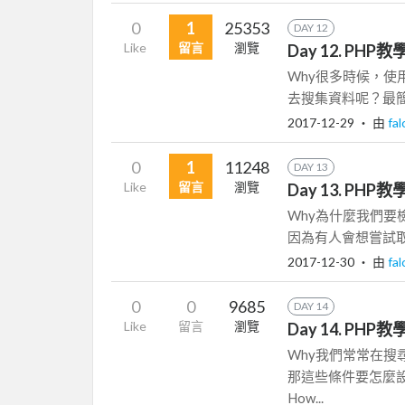
0
1
25353
DAY 12
Like
留言
瀏覽
Day 12. P
Why很多時候，
去搜集資料呢？最簡單的答
2017-12-29
‧ 由
fa
0
1
11248
DAY 13
Like
留言
瀏覽
Day 13. PH
Why為什麼我們要
因為有人會想嘗試取得你的
2017-12-30
‧ 由
fa
0
0
9685
DAY 14
Like
留言
瀏覽
Day 14. PH
Why我們常常在
那這些條件要怎麼
How...