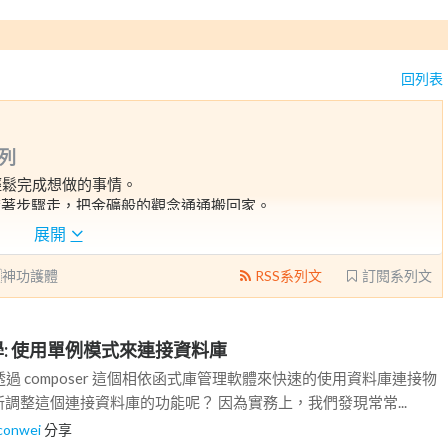
回列表
列
輕鬆完成想做的事情。
帶著步驟走，把金礦般的觀念通通搬回家。
要的是學會如何獨立思考，把從無到有的方法告訴你。
展開
神功護體
RSS系列文
訂閱系列文
HP教學: 使用單例模式來連接資料庫
過 composer 這個相依函式庫管理軟體來快速的使用資料庫連接物
調整這個連接資料庫的功能呢？ 因為實務上，我們發現常常...
lconwei
分享