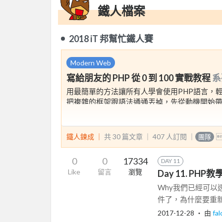
鐵人檔案
2018 iT 邦幫忙鐵人賽
Modern Web
寫給朋友的 PHP 從 0 到 100 實戰教程
系
用最簡單的方法讓所有人學會使用PHP語言，
把複雜的框架跟語法通通丟掉，先從動機開始
語法可以 Google 名詞可以 Google 重
鐵人鍊成 ｜
共 30 篇文章 ｜
407
人訂閱
｜
團隊
0
0
17334
DAY 11
Like
留言
瀏覽
Day 11. P
Why我們已經可以透
件了，為什麼要重新
2017-12-28
‧ 由
fa