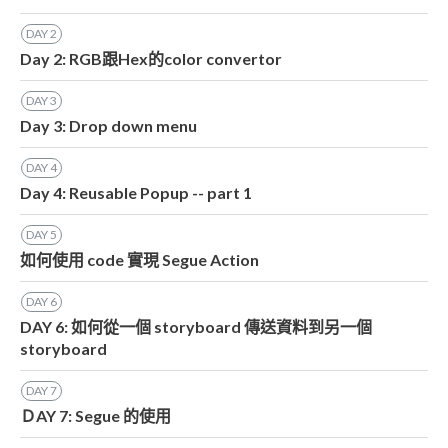
DAY
2
Day 2: RGB跟Hex的color convertor
DAY
3
Day 3: Drop down menu
DAY
4
Day 4: Reusable Popup -- part 1
DAY
5
如何使用 code 實現 Segue Action
DAY
6
DAY 6: 如何從一個 storyboard 傳送資料到另一個
storyboard
DAY
7
ＤAY 7: Segue 的使用