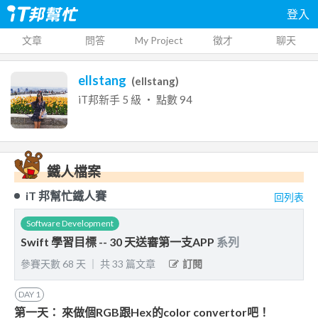
登入
文章
問答
My Project
徵才
聊天
ellstang
(
ellstang
)
iT邦新手
5
級 ‧ 點數
94
鐵人檔案
iT 邦幫忙鐵人賽
回列表
Software Development
Swift 學習目標 -- 30 天送審第一支APP
系列
參賽天數
68
天
｜
共
33
篇文章
訂閱
DAY
1
第一天： 來做個RGB跟Hex的color convertor吧！