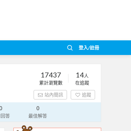
登入/註冊
17437
14
人
累計瀏覽數
在追蹤
站內簡訊
追蹤
0
0
請回答
最佳解答