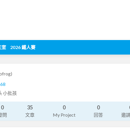
天室
2026 鐵人賽
ofrog)
268
系 小批孩
0
35
0
0
發問
文章
My Project
回答
邀