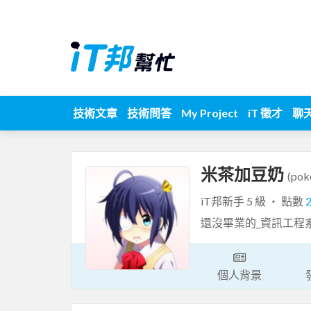
技術文章
技術問答
My Project
iT 徵才
聊
米茶加豆奶
(pok
iT邦新手 5 級 ‧ 點數
還沒畢業的_資訊工程
個人背景