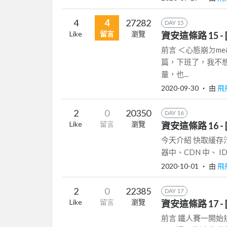
4
4
27282
DAY 15
Like
留言
瀏覽
資安這條路 15 - [S
前言 ＜心態崩ㄉm
篇，下班了，我不
量，也...
2020-09-30
‧ 由
飛
2
0
20350
DAY 16
Like
留言
瀏覽
資安這條路 16 - [W
今天介紹 快取緩存汙染
器中、CDN 中、 I
2020-10-01
‧ 由
飛
2
0
22385
DAY 17
Like
留言
瀏覽
資安這條路 17 - [W
前言 鐵人賽一開