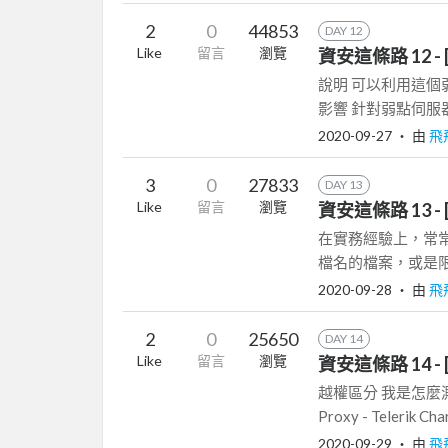
2
0
44853
DAY 12
Like
留言
瀏覽
資安這條路 12 - [In
說明 可以利用這個弱
影響 針對弱點伺服
2020-09-27
‧ 由
飛
3
0
27833
DAY 13
Like
留言
瀏覽
資安這條路 13 
在實務經驗上，常
檔名的檔案，或是限制
2020-09-28
‧ 由
飛
2
0
25650
DAY 14
Like
留言
瀏覽
資安這條路 14
越權區分 我是怎麼測試越
Proxy - Telerik Char
2020-09-29
‧ 由
飛