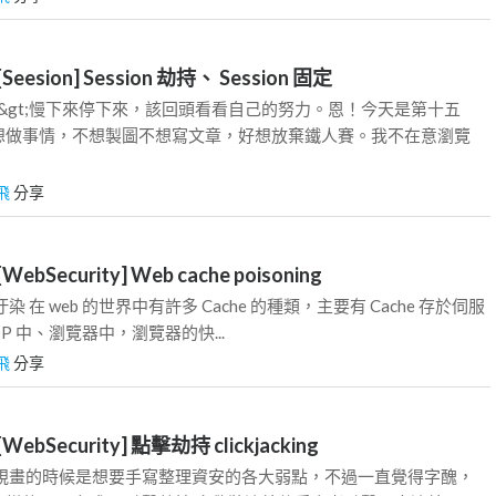
eesion] Session 劫持、 Session 固定
e&gt;慢下來停下來，該回頭看看自己的努力。恩！今天是第十五
想做事情，不想製圖不想寫文章，好想放棄鐵人賽。我不在意瀏覽
飛
分享
ebSecurity] Web cache poisoning
 在 web 的世界中有許多 Cache 的種類，主要有 Cache 存於伺服
DP 中、瀏覽器中，瀏覽器的快...
飛
分享
ebSecurity] 點擊劫持 clickjacking
始規畫的時候是想要手寫整理資安的各大弱點，不過一直覺得字醜，