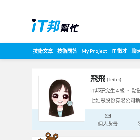
技術文章
技術問答
My Project
iT 徵才
聊
飛飛
(feifei)
iT邦研究生 4 級 ‧ 點
七維思股份有限公司執
個人背景