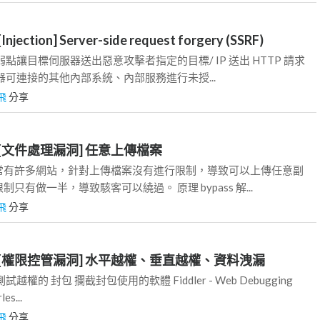
jection] Server-side request forgery (SSRF)
點讓目標伺服器送出惡意攻擊者指定的目標/ IP 送出 HTTP 請求
器可連接的其他內部系統、內部服務進行未授...
飛
分享
- [文件處理漏洞] 任意上傳檔案
常有許多網站，針對上傳檔案沒有進行限制，導致可以上傳任意副
只有做一半，導致駭客可以繞過。 原理 bypass 解...
飛
分享
 - [權限控管漏洞] 水平越權、垂直越權、資料洩漏
權的 封包 攔截封包使用的軟體 Fiddler - Web Debugging
les...
飛
分享