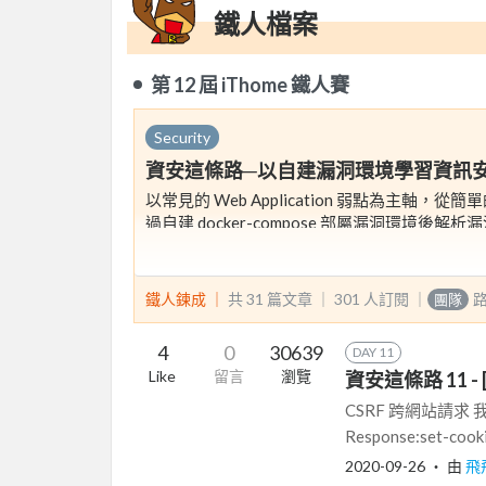
鐵人檔案
第 12 屆 iThome 鐵人賽
Security
資安這條路─以自建漏洞環境學習資訊
以常見的 Web Application 弱點為主軸，
過自建 docker-compose 部屬漏洞環境後解
鐵人鍊成 ｜
共 31 篇文章 ｜
301
人訂閱
｜
團隊
4
0
30639
DAY 11
Like
留言
瀏覽
資安這條路 11 - [Inj
CSRF 跨網站請求 我們
Response:set-cookie
2020-09-26
‧ 由
飛