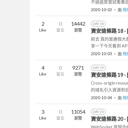
不過還是嘗試看看這
2020-10-02
‧ 由
飛
2
0
14442
DAY 18
Like
留言
瀏覽
資安這條路 18 - [
前言 真的是連假大
享一下今天看到 API 測試
2020-10-03
‧ 由
飛
4
0
9271
DAY 19
Like
留言
瀏覽
資安這條路 19 - [We
Cross-origin 
的域名引入資源到自
2020-10-04
‧ 由
飛
3
0
11054
DAY 20
Like
留言
瀏覽
資安這條路 20 - [
WebSocket