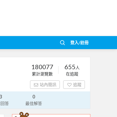
登入/註冊
180077
655
人
累計瀏覽數
在追蹤
站內簡訊
追蹤
3
0
請回答
最佳解答