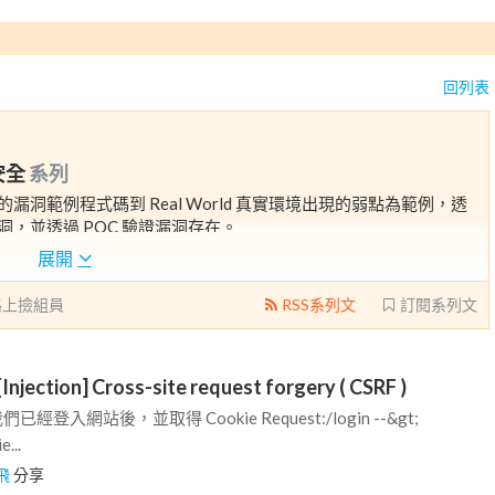
回列表
安全
系列
從簡單的漏洞範例程式碼到 Real World 真實環境出現的弱點為範例，透
析漏洞，並透過 POC 驗證漏洞存在。
展開
路上撿組員
RSS系列文
訂閱系列文
ection] Cross-site request forgery ( CSRF )
已經登入網站後，並取得 Cookie Request:/login --&gt;
...
飛
分享