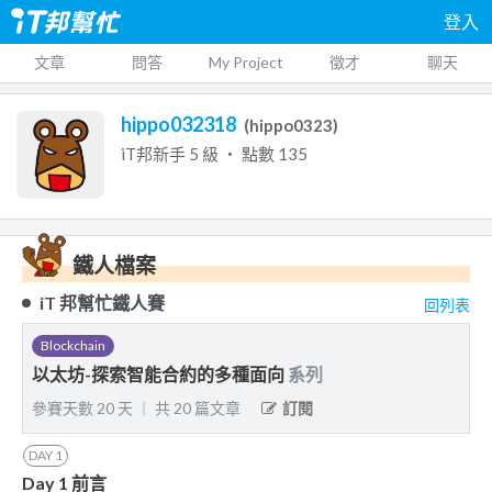
登入
文章
問答
My Project
徵才
聊天
hippo032318
(
hippo0323
)
iT邦新手
5
級 ‧ 點數
135
鐵人檔案
iT 邦幫忙鐵人賽
回列表
Blockchain
以太坊-探索智能合約的多種面向
系列
參賽天數
20
天
｜
共
20
篇文章
訂閱
DAY
1
Day 1 前言