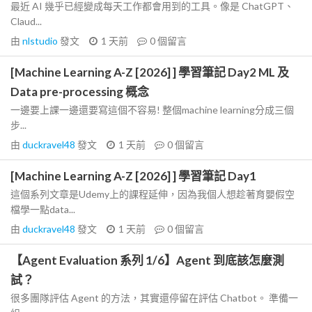
最近 AI 幾乎已經變成每天工作都會用到的工具。像是 ChatGPT、
Claud...
由
nlstudio
發文
1 天前
0
個留言
[Machine Learning A-Z [2026] ] 學習筆記 Day2 ML 及
Data pre-processing 概念
一邊要上課一邊還要寫這個不容易! 整個machine learning分成三個
步...
由
duckravel48
發文
1 天前
0
個留言
[Machine Learning A-Z [2026] ] 學習筆記 Day1
這個系列文章是Udemy上的課程延伸，因為我個人想趁著育嬰假空
檔學一點data...
由
duckravel48
發文
1 天前
0
個留言
【Agent Evaluation 系列 1/6】Agent 到底該怎麼測
試？
很多團隊評估 Agent 的方法，其實還停留在評估 Chatbot。 準備一