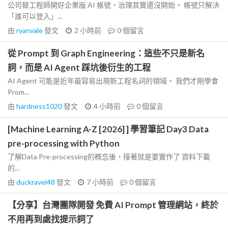
公司替工程師開好企業版 AI 帳號，治理其實還沒開始。 帳號只解決
「誰可以登入」...
由
ryanvale
發文
2 小時前
0
個留言
從 Prompt 到 Graph Engineering：這些不只是新名
詞，而是 AI Agent 踩坑後衍生的工程
AI Agent 可能是近年最容易出現新工程名詞的領域。 我們才剛學會
Prom...
由
hardness1020
發文
4 小時前
0
個留言
[Machine Learning A-Z [2026] ] 學習筆記 Day3 Data
pre-processing with Python
了解Data Pre-processing的概念後，接著就是要實作了 資料下載
的...
由
duckravel48
發文
7 小時前
0
個留言
【分享】台灣團隊開發 免費 AI Prompt 管理網站，終於
不用再到處找提示詞了