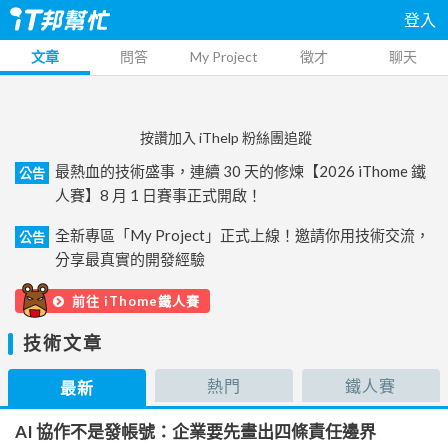
登入
文章
問答
My Project
徵才
聊天
按讚加入 iThelp 粉絲團追蹤
最熱血的技術盛事，連續 30 天的修煉【2026 iThome 鐵
公告
人賽】8 月 1 日賽事正式開啟！
全新專區「My Project」正式上線！邀請你用技術交流，
公告
分享最真實的開發經驗
前往 iThome鐵人賽
技術文章
熱門
鐵人賽
最新
AI 協作不是發帳號：企業要先畫出四條責任邊界