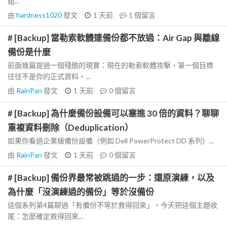
組...
由
hardness1020
發文
1 天前
1
個留言
# [Backup] 當勒索軟體連備份都不放過：Air Gap 與離線
備份是什麼
前面幾篇提過一個殘酷的現實：現在的勒索軟體攻擊，第一個目標
往往不是你的正式資料，...
由
RainPan
發文
1 天前
0
個留言
# [Backup] 為什麼備份設備可以塞進 30 倍的資料？聊聊
重複資料刪除（Deduplication）
如果你看過企業級備份設備（例如 Dell PowerProtect DD 系列）...
由
RainPan
發文
1 天前
0
個留言
# [Backup] 備份界最常被跳過的一步：還原演練，以及
為什麼「沒演練過的備份」等於沒備份
這個系列第4篇聊過「有備份不等於救得回來」，今天把這個主題收
尾：怎麼確定救得回來...