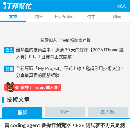
登入
文章
問答
My Project
徵才
聊天
按讚加入 iThelp 粉絲團追蹤
最熱血的技術盛事，連續 30 天的修煉【2026 iThome 鐵
公告
人賽】8 月 1 日賽事正式開啟！
全新專區「My Project」正式上線！邀請你用技術交流，
公告
分享最真實的開發經驗
前往 iThome鐵人賽
技術文章
熱門
鐵人賽
最新
當 coding agent 會操作瀏覽器，E2E 測試就不再只是測