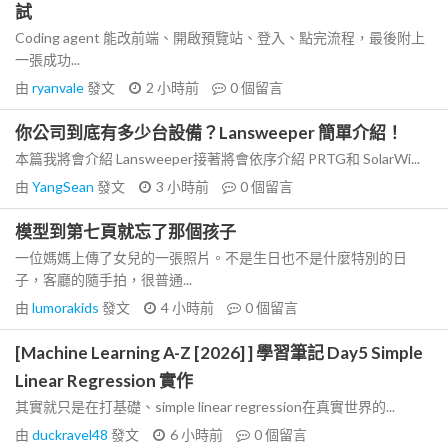
試
Coding agent 能改前端、開啟預覽站、登入、點完流程，最後附上
一張成功...
由
ryanvale
發文
2 小時前
0
個留言
你公司到底有多少台設備？Lansweeper 簡單介紹！
本篇我將會介紹 Lansweeper接著將會依序介紹 PRTG和 SolarWi...
由
YangSean
發文
3 小時前
0
個留言
模型到第七頁就忘了那個孩子
一位媽媽上傳了女兒的一張照片。不是生日也不是什麼特別的日
子，客廳的隨手拍，很普通...
由
lumorakids
發文
4 小時前
0
個留言
[Machine Learning A-Z [2026] ] 學習筆記 Day5 Simple
Linear Regression 實作
其實就只是在打基礎、simple linear regression在真實世界的...
由
duckravel48
發文
6 小時前
0
個留言