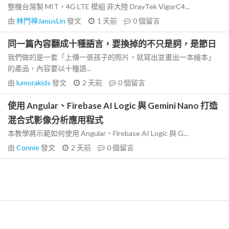
整機台灣製 MIT，4G LTE 模組 非大陸 DrayTek VigorC4...
由
林門神JanusLin
發文
1 天前
0
個留言
同一篇內容翻成十種語言，要換掉的不只是詞，是節日
我們做的是一套「上傳一張孩子的照片，就寫出並畫出一本繪本」
的產品，內容要以十種語...
由
lumorakids
發文
2 天前
0
個留言
使用 Angular、Firebase AI Logic 與 Gemini Nano 打造
混合式影像分析應用程式
本教學將示範如何使用 Angular、Firebase AI Logic 與 G...
由
Connie
發文
2 天前
0
個留言