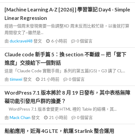
[Machine Learning A-Z [2026] ] 學習筆記 Day4 - Simple
Linear Regression
經過一個周末發現需要一些調整XD 周末反而比較忙碌，以後就打算
周間發文了~雖然是...
由
duckravel48
發文
6 小時前
0
個留言
Claude code 新手篇 5：換 section 不斷線 — 把「當下
進度」交接給下一個對話
這是「Claude Code 實戰手冊」系列的第五篇(G5)。G3 講了 CL...
由
timwei
發文
21 小時前
0
個留言
WordPress 7.1 版本將於 8 月 19 日發布，其中表格無障
礙功能引發用戶群的擔憂？
WordPress 7.1 版本會變更 HTML 裡的 Table 的結構，其...
由
Mack Chan
發文
21 小時前
0
個留言
船舶應用，近海 4G LTE，航運 Starlink 整合運用