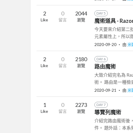
2
0
2044
DAY 5
Like
留言
瀏覽
魔術道具 - Raz
今天要來介紹第二批的
元素屬性上，所以即便
2020-09-20
‧ 由
米
2
0
2180
DAY 6
Like
留言
瀏覽
路由魔術
大致介紹完名為 R
術。 路由是一種檢查
2020-09-21
‧ 由
米
1
0
2273
DAY 7
Like
留言
瀏覽
導覽列魔術
介紹完路由魔術後
件。 題外話：本