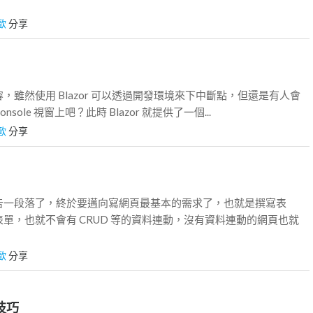
歐
分享
，雖然使用 Blazor 可以透過開發環境來下中斷點，但還是有人會
sole 視窗上吧？此時 Blazor 就提供了一個...
歐
分享
告一段落了，終於要邁向寫網頁最基本的需求了，也就是撰寫表
單，也就不會有 CRUD 等的資料連動，沒有資料連動的網頁也就
歐
分享
技巧