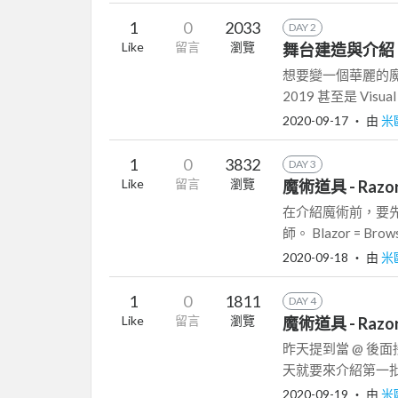
1
0
2033
DAY 2
Like
留言
瀏覽
舞台建造與介紹
想要變一個華麗的魔術，
2019 甚至是 Visual St
2020-09-17
‧ 由
米
1
0
3832
DAY 3
Like
留言
瀏覽
魔術道具 - Razo
在介紹魔術前，要
師。 Blazor = Brow
2020-09-18
‧ 由
米
1
0
1811
DAY 4
Like
留言
瀏覽
魔術道具 - Raz
昨天提到當 @ 後面
天就要來介紹第一批的關
2020-09-19
‧ 由
米