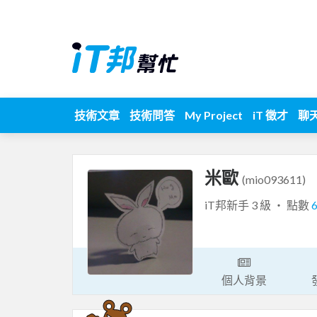
技術文章
技術問答
My Project
iT 徵才
聊
米歐
(mio093611)
iT邦新手 3 級 ‧ 點數
個人背景