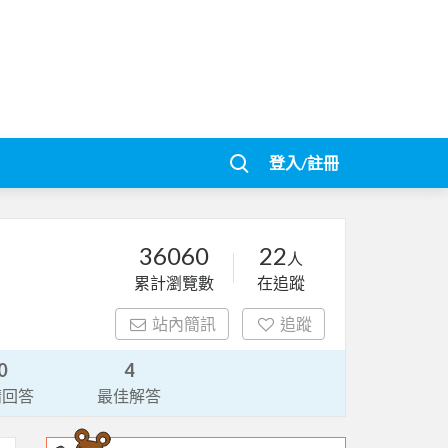
登入/註冊
36060
22
人
累計瀏覽數
在追蹤
站內簡訊
追蹤
0
4
請回答
最佳解答