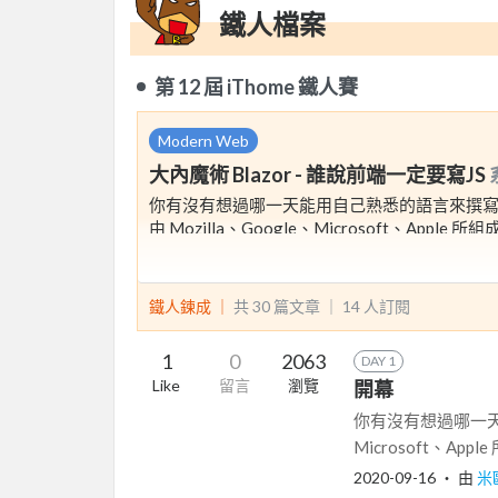
鐵人檔案
第 12 屆 iThome 鐵人賽
Modern Web
大內魔術 Blazor - 誰說前端一定要寫JS
你有沒有想過哪一天能用自己熟悉的語言來撰
由 Mozilla、Google、Microsoft、App
Microsoft Edge、Safari 共同推動名為
再藉虛擬機器引擎在瀏覽器內執行，而微軟陣營的新
鐵人鍊成 ｜
共 30 篇文章 ｜
14
人訂閱
1
0
2063
DAY 1
Like
留言
瀏覽
開幕
你有沒有想過哪一天能
Microsoft、Ap
2020-09-16
‧ 由
米