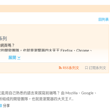
回列表
系列
寫網頁嗎？
le 所組成的開發團隊，也就是瀏覽器四大天王 Firefox、Chrome、
 WebAssembly 的新技術，讓網頁開發者能運用自己熟悉的程式語言，編譯
展開
框架 Blazor 從此誕生。
RSS系列文
訂閱系列文
用自己熟悉的語言來撰寫前端嗎？ 由 Mozilla、Google、
ple 所組成的開發團隊，也就是瀏覽器四大天王 F...
歐
分享