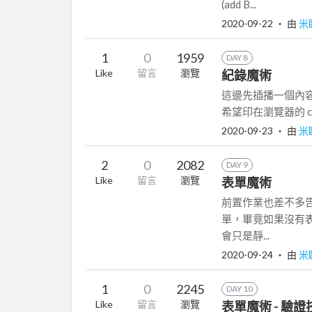
(add B...
2020-09-22
‧ 由
米
1
0
1959
DAY 8
Like
留言
瀏覽
紀錄魔術
這邊先插播一個內容
希望印在瀏覽器的 con
2020-09-23
‧ 由
米
2
0
2082
DAY 9
Like
留言
瀏覽
表單魔術
前置作業也差不多
單，畢竟如果沒有表
會只是靜...
2020-09-24
‧ 由
米
1
0
2245
DAY 10
Like
留言
瀏覽
表單魔術 - 驗證