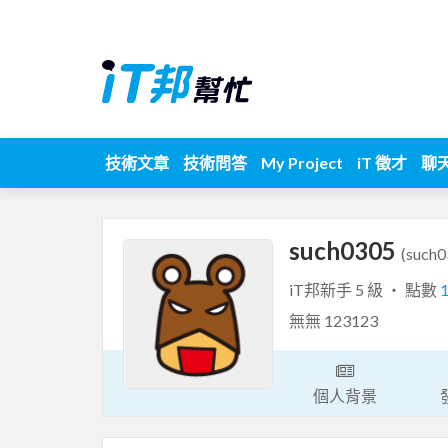
技術文章
技術問答
My Project
iT 徵才
聊
such0305
(such0
iT邦新手 5 級 ‧ 點數
無無 123123
個人背景