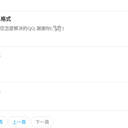
訊息格式
決的QQ. 謝謝你(;´༎ຶД༎ຶ`)
蟲
蟲
頁
上一頁
下一頁