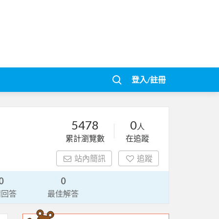
登入/註冊
5478
0
人
累計瀏覽數
在追蹤
站內簡訊
追蹤
0
0
請回答
最佳解答