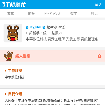
登入
文章
問答
My Project
徵才
聊天
garyjuang
(
garyjuang
)
iT邦新手
5
級 ‧ 點數
68
中華數位科技
資深工程師
光武工專
資訊管理系
鐵人檔案
工作經歷
中華數位科技
自我介紹
大家好！本身在中華數位科技擔任產品分析工程師等相關經驗10年