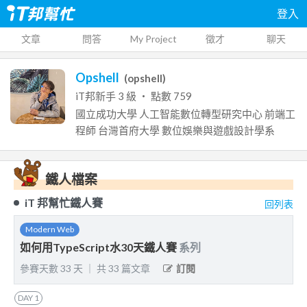
登入
文章
問答
My Project
徵才
聊天
Opshell
(
opshell
)
iT邦新手
3
級 ‧ 點數
759
國立成功大學 人工智能數位轉型研究中心
前端工
程師
台灣首府大學
數位娛樂與遊戲設計學系
鐵人檔案
iT 邦幫忙鐵人賽
回列表
Modern Web
如何用TypeScript水30天鐵人賽
系列
參賽天數
33
天
｜
共
33
篇文章
訂閱
DAY
1