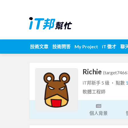
技術文章
技術問答
My Project
iT 徵才
聊
Richie
(target7466
iT邦新手 5 級 ‧ 點數
軟體工程師
個人背景