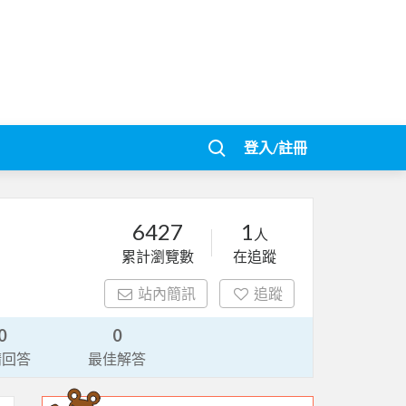
登入/註冊
6427
1
人
累計瀏覽數
在追蹤
站內簡訊
追蹤
0
0
請回答
最佳解答