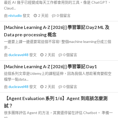
最近 AI 幾乎已經變成每天工作都會用到的工具。像是 ChatGPT、
Claud...
由
nlstudio
發文
2 天前
0
個留言
[Machine Learning A-Z [2026] ] 學習筆記 Day2 ML 及
Data pre-processing 概念
一邊要上課一邊還要寫這個不容易! 整個machine learning分成三個
步...
由
duckravel48
發文
2 天前
0
個留言
[Machine Learning A-Z [2026] ] 學習筆記 Day1
這個系列文章是Udemy上的課程延伸，因為我個人想趁著育嬰假空
檔學一點data...
由
duckravel48
發文
2 天前
0
個留言
【Agent Evaluation 系列 1/6】Agent 到底該怎麼測
試？
很多團隊評估 Agent 的方法，其實還停留在評估 Chatbot。 準備一