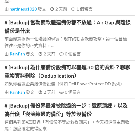
組...
由
hardness1020
發文
2 天前
1
個留言
# [Backup] 當勒索軟體連備份都不放過：Air Gap 與離線
備份是什麼
前面幾篇提過一個殘酷的現實：現在的勒索軟體攻擊，第一個目標
往往不是你的正式資料，...
由
RainPan
發文
2 天前
0
個留言
# [Backup] 為什麼備份設備可以塞進 30 倍的資料？聊聊
重複資料刪除（Deduplication）
如果你看過企業級備份設備（例如 Dell PowerProtect DD 系列）...
由
RainPan
發文
2 天前
0
個留言
# [Backup] 備份界最常被跳過的一步：還原演練，以及
為什麼「沒演練過的備份」等於沒備份
這個系列第4篇聊過「有備份不等於救得回來」，今天把這個主題收
尾：怎麼確定救得回來...