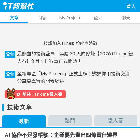
登入
文章
問答
My Project
徵才
聊天
按讚加入 iThelp 粉絲團追蹤
最熱血的技術盛事，連續 30 天的修煉【2026 iThome 鐵
公告
人賽】8 月 1 日賽事正式開啟！
全新專區「My Project」正式上線！邀請你用技術交流，
公告
分享最真實的開發經驗
前往 iThome鐵人賽
技術文章
熱門
鐵人賽
最新
AI 協作不是發帳號：企業要先畫出四條責任邊界