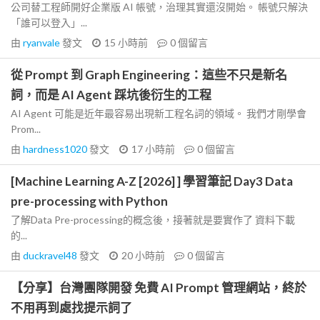
公司替工程師開好企業版 AI 帳號，治理其實還沒開始。 帳號只解決
「誰可以登入」...
由
ryanvale
發文
15 小時前
0
個留言
從 Prompt 到 Graph Engineering：這些不只是新名
詞，而是 AI Agent 踩坑後衍生的工程
AI Agent 可能是近年最容易出現新工程名詞的領域。 我們才剛學會
Prom...
由
hardness1020
發文
17 小時前
0
個留言
[Machine Learning A-Z [2026] ] 學習筆記 Day3 Data
pre-processing with Python
了解Data Pre-processing的概念後，接著就是要實作了 資料下載
的...
由
duckravel48
發文
20 小時前
0
個留言
【分享】台灣團隊開發 免費 AI Prompt 管理網站，終於
不用再到處找提示詞了