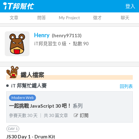
登入
文章
問答
My Project
徵才
聊天
Henry
(
henry97113
)
iT邦見習生
0
級 ‧ 點數
90
鐵人檔案
iT 邦幫忙鐵人賽
回列表
Modern Web
一起挑戰 JavaScript 30 吧！
系列
參賽天數
30
天
｜
共
30
篇文章
訂閱
DAY
1
JS30 Day 1 - Drum Kit