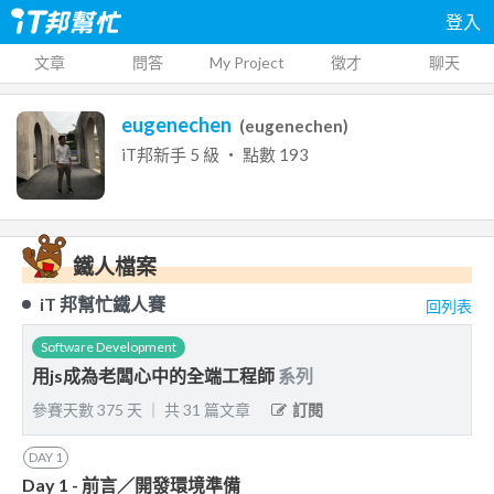
登入
文章
問答
My Project
徵才
聊天
eugenechen
(
eugenechen
)
iT邦新手
5
級 ‧ 點數
193
鐵人檔案
iT 邦幫忙鐵人賽
回列表
Software Development
用js成為老闆心中的全端工程師
系列
參賽天數
375
天
｜
共
31
篇文章
訂閱
DAY
1
Day 1 - 前言／開發環境準備