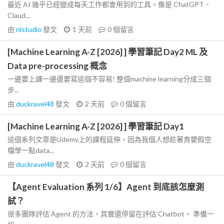
最近 AI 幾乎已經變成每天工作都會用到的工具。像是 ChatGPT、
Claud...
由
nlstudio
發文
1 天前
0
個留言
[Machine Learning A-Z [2026] ] 學習筆記 Day2 ML 及
Data pre-processing 概念
一邊要上課一邊還要寫這個不容易! 整個machine learning分成三個
步...
由
duckravel48
發文
2 天前
0
個留言
[Machine Learning A-Z [2026] ] 學習筆記 Day1
這個系列文章是Udemy上的課程延伸，因為我個人想趁著育嬰假空
檔學一點data...
由
duckravel48
發文
2 天前
0
個留言
【Agent Evaluation 系列 1/6】Agent 到底該怎麼測
試？
很多團隊評估 Agent 的方法，其實還停留在評估 Chatbot。 準備一