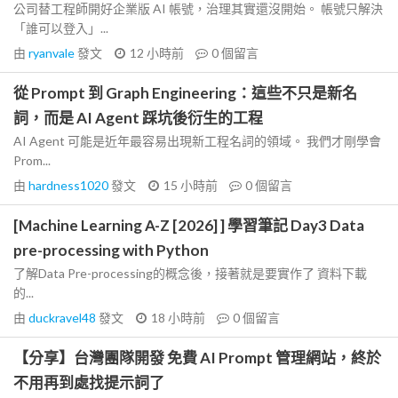
公司替工程師開好企業版 AI 帳號，治理其實還沒開始。 帳號只解決
「誰可以登入」...
由
ryanvale
發文
12 小時前
0
個留言
從 Prompt 到 Graph Engineering：這些不只是新名
詞，而是 AI Agent 踩坑後衍生的工程
AI Agent 可能是近年最容易出現新工程名詞的領域。 我們才剛學會
Prom...
由
hardness1020
發文
15 小時前
0
個留言
[Machine Learning A-Z [2026] ] 學習筆記 Day3 Data
pre-processing with Python
了解Data Pre-processing的概念後，接著就是要實作了 資料下載
的...
由
duckravel48
發文
18 小時前
0
個留言
【分享】台灣團隊開發 免費 AI Prompt 管理網站，終於
不用再到處找提示詞了