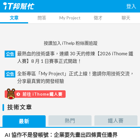
登入
文章
問答
My Project
徵才
聊天
按讚加入 iThelp 粉絲團追蹤
最熱血的技術盛事，連續 30 天的修煉【2026 iThome 鐵
公告
人賽】8 月 1 日賽事正式開啟！
全新專區「My Project」正式上線！邀請你用技術交流，
公告
分享最真實的開發經驗
前往 iThome鐵人賽
技術文章
熱門
鐵人賽
最新
AI 協作不是發帳號：企業要先畫出四條責任邊界