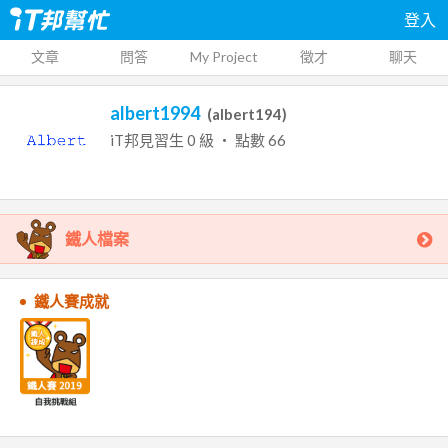
登入
文章
問答
My Project
徵才
聊天
albert1994
(
albert194
)
iT邦見習生
0
級 ‧ 點數
66
鐵人檔案
鐵人賽成就