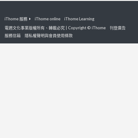
iThome 服務
iThome online
iThome Learning
電週文化事業版權所有、轉載必究 | Copyright © iThome
刊登廣告
服務信箱
隱私權聲明與會員使用條款