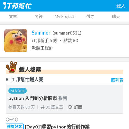
登入
文章
問答
My Project
徵才
聊天
Summer
(
summer0531
)
iT邦新手
5
級 ‧ 點數
83
軟體工程師
鐵人檔案
iT 邦幫忙鐵人賽
回列表
AI & Data
python 入門到分析股市
系列
參賽天數
30
天
｜
共
30
篇文章
訂閱
DAY
1
[Day01]學習python的行前作業
達標好文