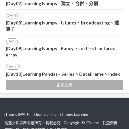
[Day07]Learning Numpy - 建立、合併、分割
DAY
8
[Day08]Learning Numpy - Ufuncs、broadcasting、運
算子
DAY
9
[Day09]Learning Numpy - Fancy、sort、structured
array
DAY
10
[Day10]Learning Pandas - Series、DataFrame、Index
更多文章
iThome 服務
iThome online
iThome Learning
電週文化事業版權所有、轉載必究 | Copyright © iThome
刊登廣告