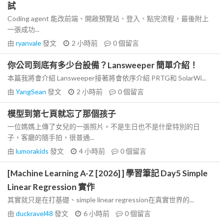
試
Coding agent 能改前端、開啟預覽站、登入、點完流程，最後附上
一張成功...
由
ryanvale
發文
2 小時前
0
個留言
你公司到底有多少台設備？Lansweeper 簡單介紹！
本篇我將會介紹 Lansweeper接著將會依序介紹 PRTG和 SolarWi...
由
YangSean
發文
2 小時前
0
個留言
模型到第七頁就忘了那個孩子
一位媽媽上傳了女兒的一張照片。不是生日也不是什麼特別的日
子，客廳的隨手拍，很普通...
由
lumorakids
發文
4 小時前
0
個留言
[Machine Learning A-Z [2026] ] 學習筆記 Day5 Simple
Linear Regression 實作
其實就只是在打基礎、simple linear regression在真實世界的...
由
duckravel48
發文
6 小時前
0
個留言