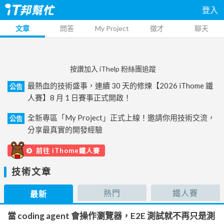
登入
文章
問答
My Project
徵才
聊天
按讚加入 iThelp 粉絲團追蹤
最熱血的技術盛事，連續 30 天的修煉【2026 iThome 鐵
公告
人賽】8 月 1 日賽事正式開啟！
全新專區「My Project」正式上線！邀請你用技術交流，
公告
分享最真實的開發經驗
前往 iThome鐵人賽
技術文章
熱門
鐵人賽
最新
當 coding agent 會操作瀏覽器，E2E 測試就不再只是測