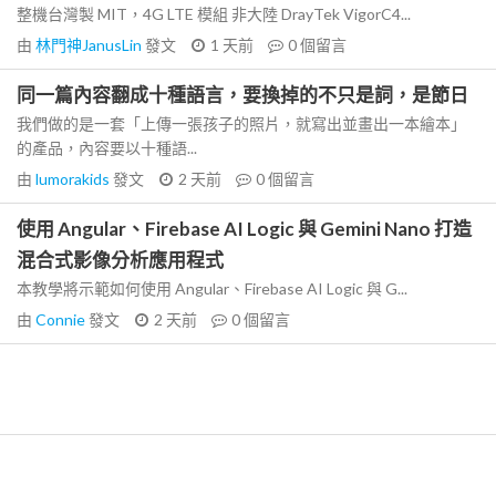
整機台灣製 MIT，4G LTE 模組 非大陸 DrayTek VigorC4...
由
林門神JanusLin
發文
1 天前
0
個留言
同一篇內容翻成十種語言，要換掉的不只是詞，是節日
我們做的是一套「上傳一張孩子的照片，就寫出並畫出一本繪本」
的產品，內容要以十種語...
由
lumorakids
發文
2 天前
0
個留言
使用 Angular、Firebase AI Logic 與 Gemini Nano 打造
混合式影像分析應用程式
本教學將示範如何使用 Angular、Firebase AI Logic 與 G...
由
Connie
發文
2 天前
0
個留言