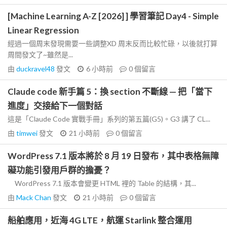
[Machine Learning A-Z [2026] ] 學習筆記 Day4 - Simple
Linear Regression
經過一個周末發現需要一些調整XD 周末反而比較忙碌，以後就打算
周間發文了~雖然是...
由
duckravel48
發文
6 小時前
0
個留言
Claude code 新手篇 5：換 section 不斷線 — 把「當下
進度」交接給下一個對話
這是「Claude Code 實戰手冊」系列的第五篇(G5)。G3 講了 CL...
由
timwei
發文
21 小時前
0
個留言
WordPress 7.1 版本將於 8 月 19 日發布，其中表格無障
礙功能引發用戶群的擔憂？
WordPress 7.1 版本會變更 HTML 裡的 Table 的結構，其...
由
Mack Chan
發文
21 小時前
0
個留言
船舶應用，近海 4G LTE，航運 Starlink 整合運用