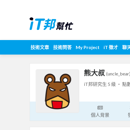
技術文章
技術問答
My Project
iT 徵才
聊
熊大叔
(uncle_bear
iT邦研究生 5 級 ‧ 點
個人背景