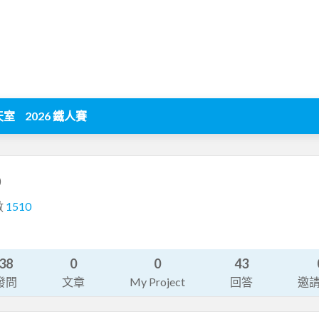
天室
2026 鐵人賽
)
數
1510
38
0
0
43
發問
文章
My Project
回答
邀