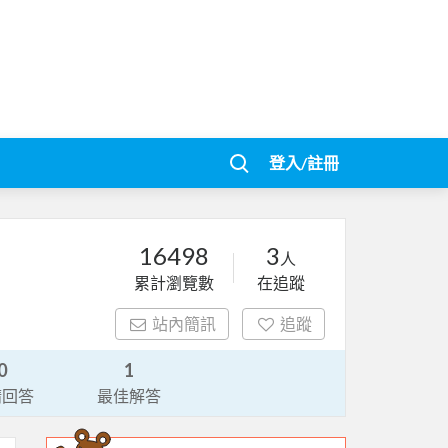
登入/註冊
16498
3
人
累計瀏覽數
在追蹤
站內簡訊
追蹤
0
1
請回答
最佳解答