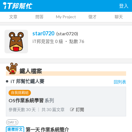
登入
文章
問答
My Project
徵才
聊天
star0720
(
star0720
)
iT邦見習生
0
級 ‧ 點數
76
鐵人檔案
iT 邦幫忙鐵人賽
回列表
自我挑戰組
OS作業系統學習
系列
參賽天數
30
天
｜
共
30
篇文章
訂閱
DAY
1
第一天 作業系統簡介
達標好文