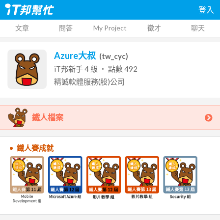
登入
文章
問答
My Project
徵才
聊天
Azure大叔
(
tw_cyc
)
iT邦新手
4
級 ‧ 點數
492
精誠軟體服務(股)公司
鐵人檔案
鐵人賽成就