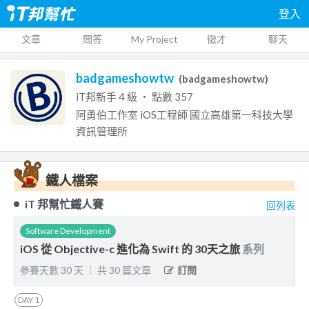
登入
文章
問答
My Project
徵才
聊天
badgameshowtw
(
badgameshowtw
)
iT邦新手
4
級 ‧ 點數
357
阿勇伯工作室
iOS工程師
國立高雄第一科技大學
資訊管理所
鐵人檔案
iT 邦幫忙鐵人賽
回列表
Software Development
iOS 從 Objective-c 進化為 Swift 的 30天之旅
系列
參賽天數
30
天
｜
共
30
篇文章
訂閱
DAY
1