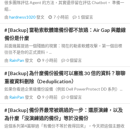
很多團隊評估 Agent 的方法，其實還停留在評估 Chatbot。 準備一
組...
由
hardness1020
發文
7 小時前
1
個留言
# [Backup] 當勒索軟體連備份都不放過：Air Gap 與離線
備份是什麼
前面幾篇提過一個殘酷的現實：現在的勒索軟體攻擊，第一個目標
往往不是你的正式資料，...
由
RainPan
發文
9 小時前
0
個留言
# [Backup] 為什麼備份設備可以塞進 30 倍的資料？聊聊
重複資料刪除（Deduplication）
如果你看過企業級備份設備（例如 Dell PowerProtect DD 系列）...
由
RainPan
發文
9 小時前
0
個留言
# [Backup] 備份界最常被跳過的一步：還原演練，以及
為什麼「沒演練過的備份」等於沒備份
這個系列第4篇聊過「有備份不等於救得回來」，今天把這個主題收