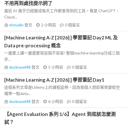
不用再到處找提示詞了
最近 AI 幾乎已經變成每天工作都會用到的工具。像是 ChatGPT、
Claud...
由
nlstudio
發文
2 小時前
0
個留言
[Machine Learning A-Z [2026] ] 學習筆記 Day2 ML 及
Data pre-processing 概念
一邊要上課一邊還要寫這個不容易! 整個machine learning分成三個
步...
由
duckravel48
發文
5 小時前
0
個留言
[Machine Learning A-Z [2026] ] 學習筆記 Day1
這個系列文章是Udemy上的課程延伸，因為我個人想趁著育嬰假空
檔學一點data...
由
duckravel48
發文
6 小時前
0
個留言
【Agent Evaluation 系列 1/6】Agent 到底該怎麼測
試？