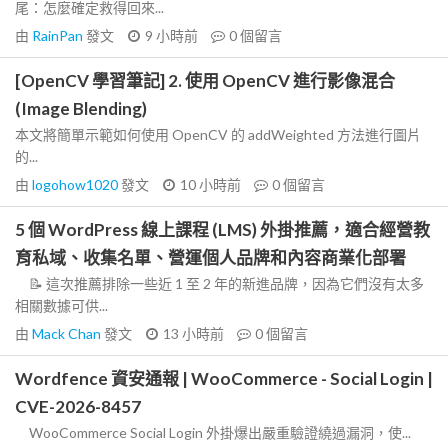
尾：怎麼確定救得回來...
由
RainPan
發文
9 小時前
0
個留言
[OpenCV 學習筆記] 2. 使用 OpenCV 進行影像混合
(Image Blending)
本文將簡單示範如何使用 OpenCV 的 addWeighted 方法進行圖片
的...
由
logohow1020
發文
10 小時前
0
個留言
5 個 WordPress 線上課程 (LMS) 外掛推薦，適合經營教
育私域、收集名單、營運個人品牌和內容商業化部署
📝 這次推薦排除一些近 1 至 2 年的新進品牌，因為它們沒有太多
相關數據可供...
由
Mack Chan
發文
13 小時前
0
個留言
Wordfence 資安通報 | WooCommerce - Social Login |
CVE-2026-8457
WooCommerce Social Login 外掛爆出嚴重驗證繞過漏洞，使...