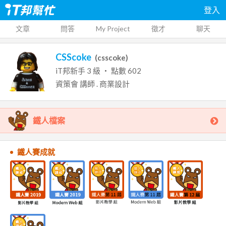
登入
文章
問答
My Project
徵才
聊天
CSScoke
(
csscoke
)
iT邦新手
3
級 ‧ 點數
602
資策會
講師
.
商業設計
鐵人檔案
鐵人賽成就