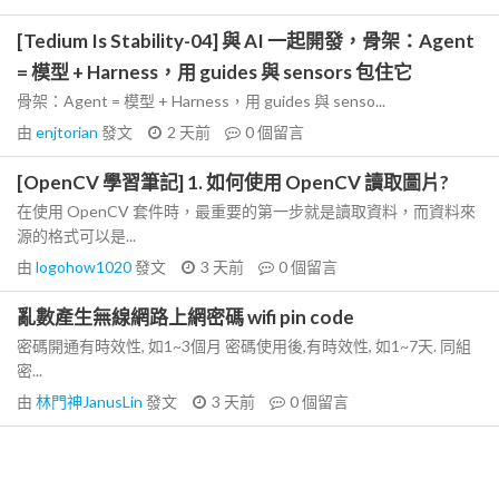
[Tedium Is Stability-04] 與 AI 一起開發，骨架：Agent
= 模型 + Harness，用 guides 與 sensors 包住它
骨架：Agent = 模型 + Harness，用 guides 與 senso...
由
enjtorian
發文
2 天前
0
個留言
[OpenCV 學習筆記] 1. 如何使用 OpenCV 讀取圖片?
在使用 OpenCV 套件時，最重要的第一步就是讀取資料，而資料來
源的格式可以是...
由
logohow1020
發文
3 天前
0
個留言
亂數產生無線網路上網密碼 wifi pin code
密碼開通有時效性, 如1~3個月 密碼使用後,有時效性, 如1~7天. 同組
密...
由
林門神JanusLin
發文
3 天前
0
個留言