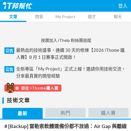
登入
文章
問答
My Project
徵才
聊天
按讚加入 iThelp 粉絲團追蹤
最熱血的技術盛事，連續 30 天的修煉【2026 iThome 鐵
公告
人賽】8 月 1 日賽事正式開啟！
全新專區「My Project」正式上線！邀請你用技術交流，
公告
分享最真實的開發經驗
前往 iThome鐵人賽
技術文章
熱門
鐵人賽
最新
# [Backup] 當勒索軟體連備份都不放過：Air Gap 與離線