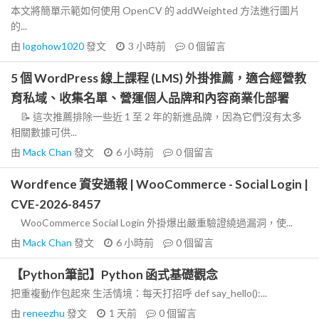
本文將簡單示範如何使用 OpenCV 的 addWeighted 方法進行圖片
的...
由
logohow1020
發文
3 小時前
0
個留言
5 個 WordPress 線上課程 (LMS) 外掛推薦，適合經營教
育私域、收集名單、營運個人品牌和內容商業化部署
📝 這次推薦排除一些近 1 至 2 年的新進品牌，因為它們沒有太多
相關數據可供...
由
Mack Chan
發文
6 小時前
0
個留言
Wordfence 資安通報 | WooCommerce - Social Login |
CVE-2026-8457
WooCommerce Social Login 外掛爆出嚴重驗證繞過漏洞，使...
由
Mack Chan
發文
6 小時前
0
個留言
【Python筆記】Python 函式基礎觀念
把重複動作包起來 生活情境：每天打招呼 def say_hello():...
由
reneezhu
發文
1 天前
0
個留言