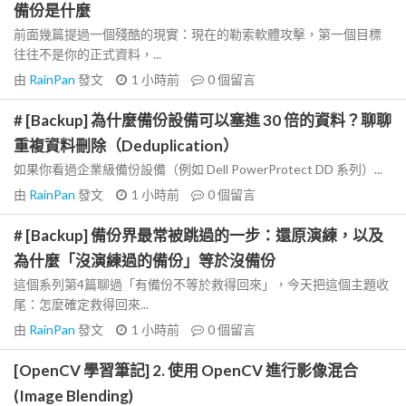
備份是什麼
前面幾篇提過一個殘酷的現實：現在的勒索軟體攻擊，第一個目標
往往不是你的正式資料，...
由
RainPan
發文
1 小時前
0
個留言
# [Backup] 為什麼備份設備可以塞進 30 倍的資料？聊聊
重複資料刪除（Deduplication）
如果你看過企業級備份設備（例如 Dell PowerProtect DD 系列）...
由
RainPan
發文
1 小時前
0
個留言
# [Backup] 備份界最常被跳過的一步：還原演練，以及
為什麼「沒演練過的備份」等於沒備份
這個系列第4篇聊過「有備份不等於救得回來」，今天把這個主題收
尾：怎麼確定救得回來...
由
RainPan
發文
1 小時前
0
個留言
[OpenCV 學習筆記] 2. 使用 OpenCV 進行影像混合
(Image Blending)