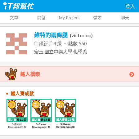
登入
文章
問答
My Project
徵才
聊天
維特的兩條腿
(
victorloo
)
iT邦新手
4
級 ‧ 點數
550
宏玉
國立中興大學
化學系
鐵人檔案
鐵人賽成就