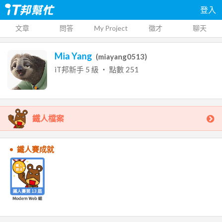
登入
文章
問答
My Project
徵才
聊天
Mia Yang
(
miayang0513
)
iT邦新手
5
級 ‧ 點數
251
鐵人檔案
鐵人賽成就