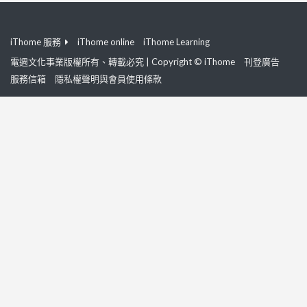
iThome 服務
iThome online
iThome Learning
電週文化事業版權所有、轉載必究 | Copyright © iThome
刊登廣告
服務信箱
隱私權聲明與會員使用條款