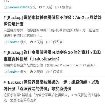
組...
由
hardness1020
發文
2 天前
1
個留言
# [Backup] 當勒索軟體連備份都不放過：Air Gap 與離線
備份是什麼
前面幾篇提過一個殘酷的現實：現在的勒索軟體攻擊，第一個目標
往往不是你的正式資料，...
由
RainPan
發文
2 天前
0
個留言
# [Backup] 為什麼備份設備可以塞進 30 倍的資料？聊聊
重複資料刪除（Deduplication）
如果你看過企業級備份設備（例如 Dell PowerProtect DD 系列）...
由
RainPan
發文
2 天前
0
個留言
# [Backup] 備份界最常被跳過的一步：還原演練，以及
為什麼「沒演練過的備份」等於沒備份
這個系列第4篇聊過「有備份不等於救得回來」，今天把這個主題收
尾：怎麼確定救得回來...