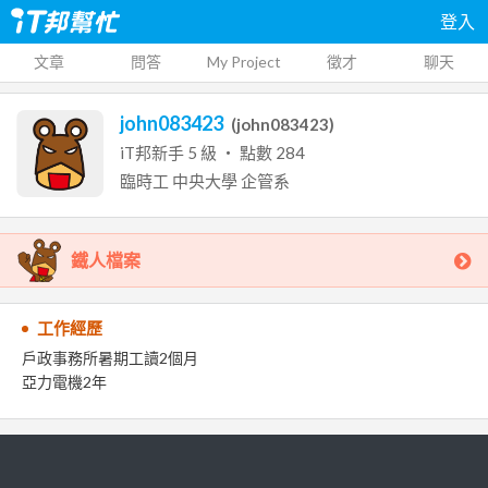
登入
文章
問答
My Project
徵才
聊天
john083423
(
john083423
)
iT邦新手
5
級 ‧ 點數
284
臨時工
中央大學
企管系
鐵人檔案
工作經歷
戶政事務所暑期工讀2個月
亞力電機2年