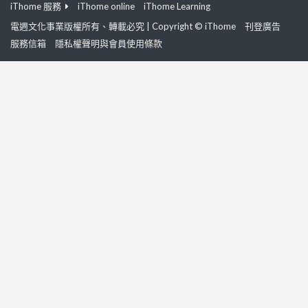
iThome 服務
iThome online
iThome Learning
電週文化事業版權所有、轉載必究 | Copyright © iThome
刊登廣告
服務信箱
隱私權聲明與會員使用條款