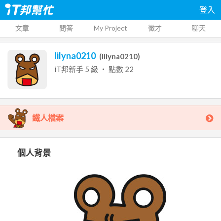
登入
文章
問答
My Project
徵才
聊天
lilyna0210
(
lilyna0210
)
iT邦新手
5
級 ‧ 點數
22
鐵人檔案
個人背景